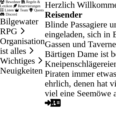
Bewohner
Regeln &
Herzlich Willkomm
Lexikon
Reservierungen
Listen
Team
Quests
Reisender
Discord
Bilgewater
Blinde Passagiere u
RPG
eingeladen, sich in
Organisation
Gassen und Taverne
ist alles
Bärtigen Dame ist 
Wichtiges
Kneipenschlägereie
Neuigkeiten
Piraten immer etwas
ehrlich, denen hat v
viel eine Seemöwe 