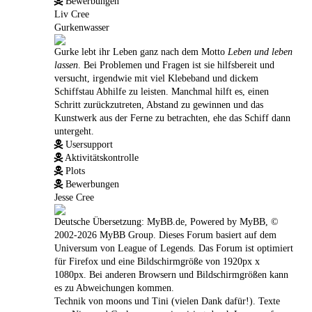
Bewerbungen
Liv Cree
Gurkenwasser
Gurke lebt ihr Leben ganz nach dem Motto
Leben und leben
lassen
. Bei Problemen und Fragen ist sie hilfsbereit und
versucht, irgendwie mit viel Klebeband und dickem
Schiffstau Abhilfe zu leisten. Manchmal hilft es, einen
Schritt zurückzutreten, Abstand zu gewinnen und das
Kunstwerk aus der Ferne zu betrachten, ehe das Schiff dann
untergeht.
Usersupport
Aktivitätskontrolle
Plots
Bewerbungen
Jesse Cree
Deutsche Übersetzung:
MyBB.de
, Powered by
MyBB
, ©
2002-2026
MyBB Group
. Dieses Forum basiert auf dem
Universum von League of Legends. Das Forum ist optimiert
für Firefox und eine Bildschirmgröße von 1920px x
1080px. Bei anderen Browsern und Bildschirmgrößen kann
es zu Abweichungen kommen.
Technik von moons und Tini (vielen Dank dafür!). Texte