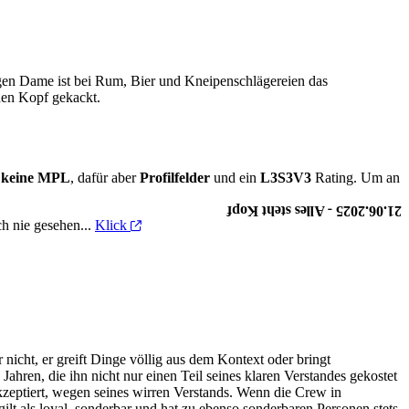
igen Dame ist bei Rum, Bier und Kneipenschlägereien das
 den Kopf gekackt.
n
keine MPL
, dafür aber
Profilfelder
und ein
L3S3V3
Rating. Um an
21.06.2025 - Alles steht Kopf
h nie gesehen...
Klick
r nicht, er greift Dinge völlig aus dem Kontext oder bringt
hren, die ihn nicht nur einen Teil seines klaren Verstandes gekostet
kzeptiert, wegen seines wirren Verstands. Wenn die Crew in
ilt als loyal, sonderbar und hat zu ebenso sonderbaren Personen stets