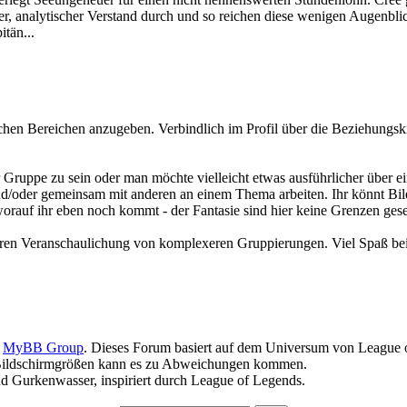
, analytischer Verstand durch und so reichen diese wenigen Augenblicke
itän...
chen Bereichen anzugeben. Verbindlich im Profil über die Beziehungski
r Gruppe zu sein oder man möchte vielleicht etwas ausführlicher über e
nd/oder gemeinsam mit anderen an einem Thema arbeiten. Ihr könnt Bi
orauf ihr eben noch kommt - der Fantasie sind hier keine Grenzen gese
eren Veranschaulichung von komplexeren Gruppierungen. Viel Spaß be
6
MyBB Group
. Dieses Forum basiert auf dem Universum von League of
Bildschirmgrößen kann es zu Abweichungen kommen.
d Gurkenwasser, inspiriert durch League of Legends.