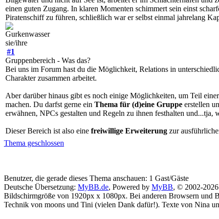
einen guten Zugang. In klaren Momenten schimmert sein einst scharfer
Piratenschiff zu führen, schließlich war er selbst einmal jahrelang Kap
Gurkenwasser
sie/ihre
#1
Gruppenbereich - Was das?
Bei uns im Forum hast du die Möglichkeit, Relations in unterschiedli
Charakter zusammen arbeitet.
Aber darüber hinaus gibt es noch einige Möglichkeiten, um Teil eine
machen. Du darfst gerne ein
Thema für (d)eine Gruppe
erstellen u
erwähnen, NPCs gestalten und Regeln zu ihnen festhalten und...tja, w
Dieser Bereich ist also eine
freiwillige Erweiterung
zur ausführlich
Thema geschlossen
Benutzer, die gerade dieses Thema anschauen: 1 Gast/Gäste
Deutsche Übersetzung:
MyBB.de
, Powered by
MyBB
, © 2002-202
Bildschirmgröße von 1920px x 1080px. Bei anderen Browsern und 
Technik von moons und Tini (vielen Dank dafür!). Texte von Nina un