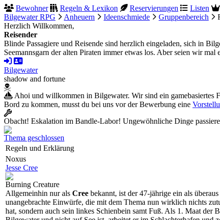
Bewohner
Regeln & Lexikon
Reservierungen
Listen
Bilgewater RPG
Anheuern
Ideenschmiede
Gruppenbereich
Herzlich Willkommen,
Reisender
Blinde Passagiere und Reisende sind herzlich eingeladen, sich in B
Seemannsgarn der alten Piraten immer etwas los. Aber seien wir mal e
Bilgewater
shadow and fortune
Ahoi und willkommen in Bilgewater. Wir sind ein gamebasiertes 
Bord zu kommen, musst du bei uns vor der Bewerbung eine
Vorstell
Obacht! Eskalation im Bandle-Labor! Ungewöhnliche Dinge passieren 
Thema geschlossen
Regeln und Erklärung
Noxus
Jesse Cree
Burning Creature
Allgemeinhin nur als
Cree
bekannt, ist der 47-jährige ein als überaus
unangebrachte Einwürfe, die mit dem Thema nun wirklich nichts zutun
hat, sondern auch sein linkes Schienbein samt Fuß. Als 1. Maat der 
Bilgewater und nicht auf See ist, arbeitet er im Schlachterhafen und