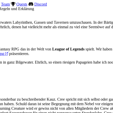
Team
Quests
Discord
Regeln und Erklärung
ilgewaters Labyrinthen, Gassen und Tavernen umzuschauen. In der Bärt
hrlich, denen hat vielleicht mehr als einmal zu viel eine Seemöwe auf
Fantasy RPG das in der Welt von
League of Legends
spielt. Wir habe
ung
präsentieren.
in ganz Bilgewater. Ehrlich, so einen riesigen Papageien habe ich noc
 sonderbar zu beschreibender Kauz. Cree spricht mit sich selbst oder ga
 haben. Schuld daran ist seine Begegnung mit dem Nebel vor einigen Ja
Burning Creature wird er gewiss nicht von allen Mitgliedern der Crew a
 zerlegt Seeungeheuer für einen nicht nennenswerten Stundenlohn. Cree g